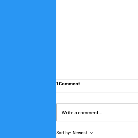
1 Comment
Write a comment...
Why We Only Hire
Sort by:
Newest
Experienced Teachers