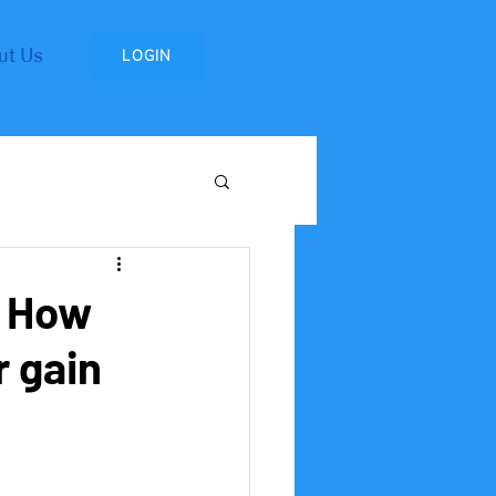
ut Us
LOGIN
Research Institute
! How
r gain