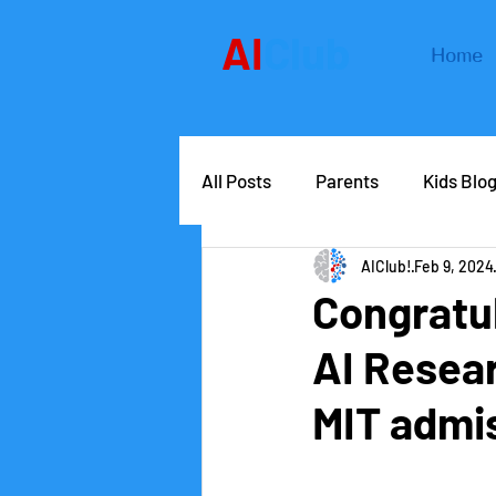
AI
Club
Home
All Posts
Parents
Kids Blo
AIClub!
Feb 9, 2024
AIClub Speaker Series
Car
Congratu
AI Resear
Competitions
School lead
MIT admi