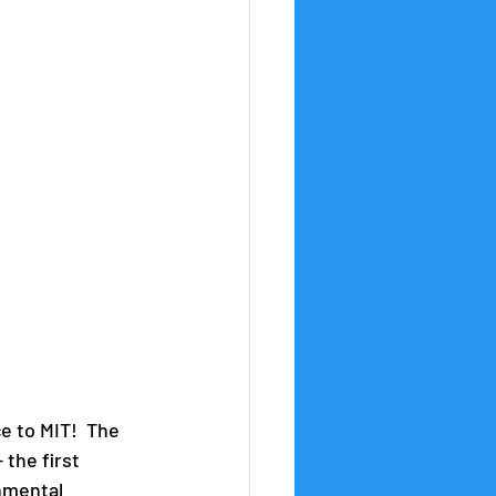
 to MIT!  The 
the first 
nmental 