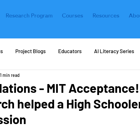
Research Program
Courses
Resources
Abo
gs
Project Blogs
Educators
AI Literacy Series
1 min read
eers in AI
Real Life AI
Tips and Tricks
Coding
lations - MIT Acceptance
ch helped a High Schoole
ers
Forbes
ssion