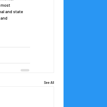
e most 
al and state 
 and 
See All